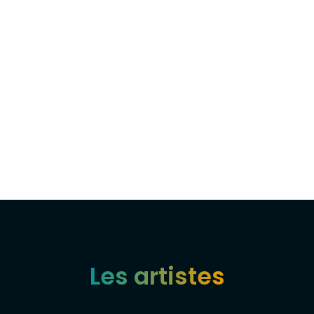
Baptiste
Marketing & Communication
Baptiste pilote le développement digital de
Transversal Studio. Spécialisé en marketing digital
et communication en ligne, il accompagne la
visibilité et la croissance de l'équipe sur le web.
Les artistes